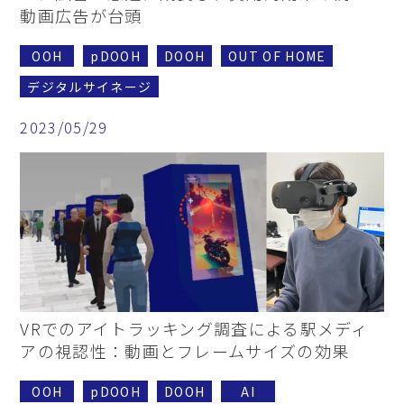
動画広告が台頭
OOH
pDOOH
DOOH
OUT OF HOME
デジタルサイネージ
2023/05/29
VRでのアイトラッキング調査による駅メディ
アの視認性：動画とフレームサイズの効果
OOH
pDOOH
DOOH
AI