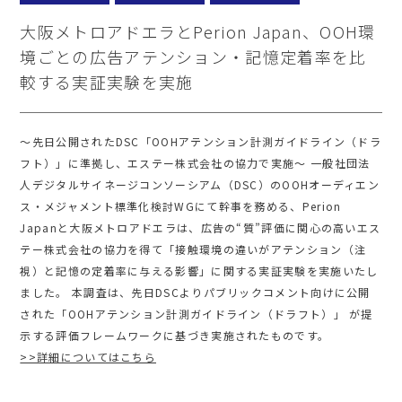
大阪メトロアドエラとPerion Japan、OOH環
境ごとの広告アテンション・記憶定着率を比
較する実証実験を実施
～先日公開されたDSC「OOHアテンション計測ガイドライン（ドラ
フト）」に準拠し、エステー株式会社の協力で実施～ 一般社団法
人デジタルサイネージコンソーシアム（DSC）のOOHオーディエン
ス・メジャメント標準化検討WGにて幹事を務める、Perion
Japanと大阪メトロアドエラは、広告の“質”評価に関心の高いエス
テー株式会社の協力を得て「接触環境の違いがアテンション（注
視）と記憶の定着率に与える影響」に関する実証実験を実施いたし
ました。 本調査は、先日DSCよりパブリックコメント向けに公開
された「OOHアテンション計測ガイドライン（ドラフト）」 が提
示する評価フレームワークに基づき実施されたものです。
>>詳細についてはこちら