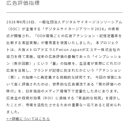
広告評価指標
2026年6月10日、一般社団法人デジタルサイネージコンソーシアム
（DSC）が主催する「デジタルサイネージアワード2026」の表彰
式が開催され、「OOH環境ごとの広告アテンション・記憶定着率を
比較する実証実験」が優秀賞を受賞いたしました。 本プロジェク
トは、大阪メトロアドエラとPerion Japanがエステー株式会社の
協力を得て実施。従来の広告評価の基軸であった「インプレッショ
ン（表示回数）」という「量」の指標を、生活者が実際にどれだけ
広告を注視し、ブランドが記憶に刻まれたかという「アテンション
（質）」の指標へと再定義する挑戦的な研究です。 今回の受賞にお
いて高く評価されたのは、世界的な広告潮流である「質の評価への
移行」を、日本独自のメディア環境下で定量化した点にあります。
広告主の投資対効果（ROI）に直結する「実益的な知見」を提示し
たことが、市場を活性化させるための重要な一石であると認められ
ました。
>>詳細についてはこちら