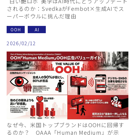
“白い艶ロボ”美学はAI時代にどうアップデート
されるのか：SvedkaがFembot×生成AIでス
ーパーボウルに挑んだ理由
OOH
AI
2026/02/12
なぜ今、米国トップブランドはOOHに回帰す
るのか？ OAAA「Human Medium」が示