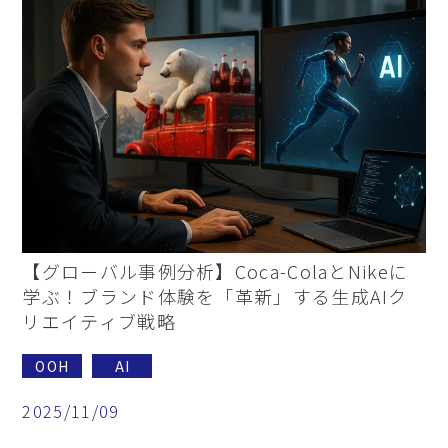
【グローバル事例分析】Coca-ColaとNikeに
学ぶ！ブランド体験を「革新」する生成AIク
リエイティブ戦略
OOH
AI
2025/11/09