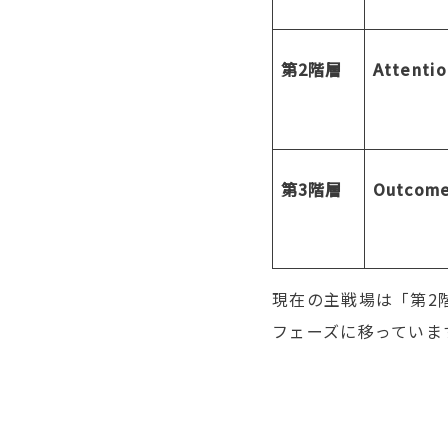
第
2
階層
Attentio
第
3
階層
Outcome
現在の主戦場は「第
2
フェーズに移っていま