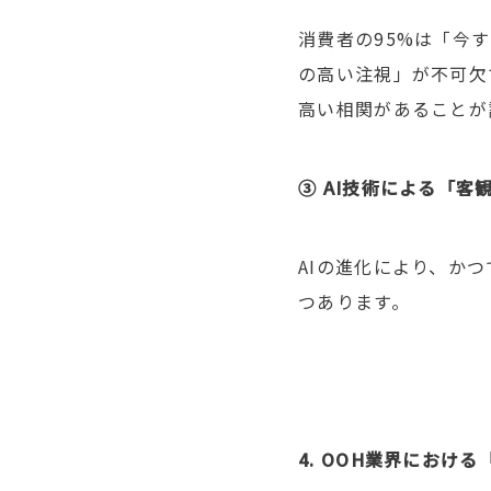
消費者の
95%
は「今す
の高い注視」が不可欠
高い相関があることが
③
AI
技術による「客
AI
の進化により、かつ
つあります。
4. OOH
業界における