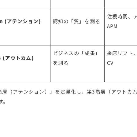
注視時間、
n (
アテンション
)
認知の「質」を測る
APM
ビジネスの「成果」
来店リフト
 (
アウトカム
)
を測る
CV
階層（アテンション）」を定量化し、第
3
階層（アウトカ
す。