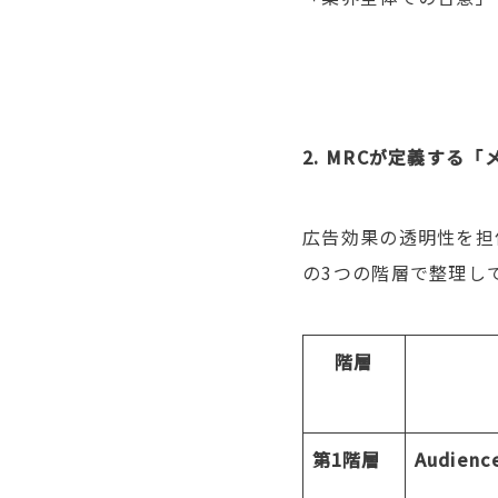
2. MRC
が定義する「
広告効果の透明性を担
の
3
つの階層で整理し
階層
第
1
階層
Audience