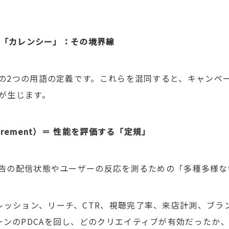
と「カレンシー」：その境界線
の
2
つの用語の定義です。これらを混同すると、キャンペ
が生じます。
rement
）＝
性能を評価する「定規」
告の配信状態やユーザーの反応を測るための「多種多様な
レッション、リーチ、
CTR
、視聴完了率、来店計測、ブラ
ーンの
PDCA
を回し、どのクリエイティブが有効だったか