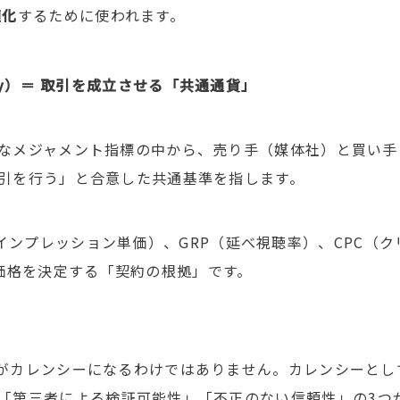
適化
するために使われます。
y
）＝
取引を成立させる「共通通貨」
なメジャメント指標の中から、売り手（媒体社）と買い手
引を行う」と合意した共通基準を指します。
インプレッション単価）、
GRP
（延べ視聴率）、
CPC
（ク
価格を決定する「契約の根拠」です。
がカレンシーになるわけではありません。カレンシーとし
「第三者による検証可能性」「不正のない信頼性」の
3
つ