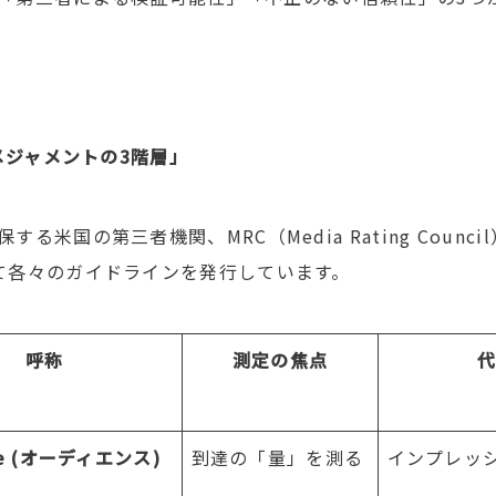
メジャメントの
3
階層」
保する米国の第三者機関、
MRC
（
Media Rating Council
て各々のガイドラインを発行しています。
呼称
測定の焦点
代
 (
オーディエンス
)
到達の「量」を測る
インプレッ