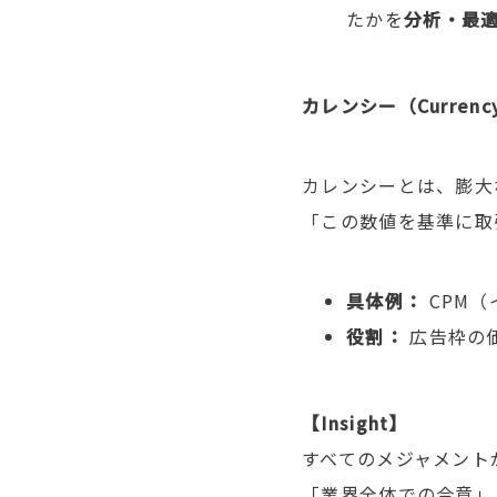
たかを
分析・最
カレンシー（
Currenc
カレンシーとは、膨大
「この数値を基準に取
具体例：
CPM
（
役割：
広告枠の
【
Insight
】
すべてのメジャメント
「業界全体での合意」