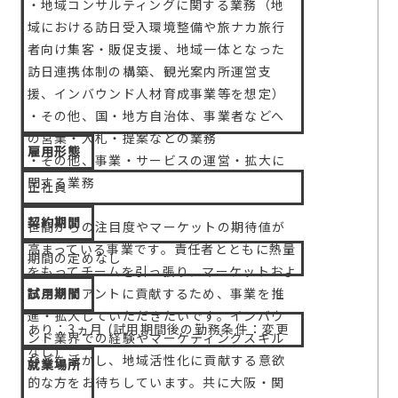
・地域コンサルティングに関する業務（地
域における訪日受入環境整備や旅ナカ旅行
者向け集客・販促支援、地域一体となった
訪日連携体制の構築、観光案内所運営支
援、インバウンド人材育成事業等を想定）
・その他、国・地方自治体、事業者などへ
の営業・入札・提案などの業務
雇用形態
・その他、事業・サービスの運営・拡大に
関する業務
正社員
契約期間
世間からの注目度やマーケットの期待値が
高まっている事業です。責任者とともに熱量
期間の定めなし
をもってチームを引っ張り、マーケットおよ
びクライアントに貢献するため、事業を推
試用期間
進・拡大していただきたいです。インバウ
あり：3ヵ月 (試用期間後の勤務条件：変更
ンド業界での経験やマーケティングスキル
なし)
などを活かし、地域活性化に貢献する意欲
就業場所
的な方をお待ちしています。共に大阪・関