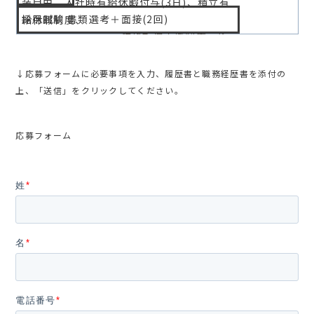
装自由、入社時有給休暇付与(3日)、積立有
採用試験 書類選考＋面接(2回)
給休暇制度、
資格取得支援制度、住
居手当支給、時短制度、団体長期障害所得
補償保険、
↓応募フォームに必要事項を入力、履歴書と職務経歴書を添付の
人間ドック、インフル
上、「送信」をクリックしてください。
エンザ接種、慶弔見舞金制度、出産・育児
支援制度、
応募フォーム
育児・介護両立支援制
度、社内同好会活動
受動喫煙防止措置 敷地内禁煙
姓
*
名
*
電話番号
*