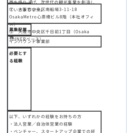
西を盛り上げ、次世代の観光事業を創造し
① 大阪市中央区南船場3-11-18
ていきましょう。
OsakaMetro心斎橋ビル8階（本社オフィ
ス）
募集配属
② 大阪市中央区千日前1丁目（Osaka
先
JOINERベース）
インバウンド事業部
必要とす
る経験
以下、いずれかの経験をお持ちの方
・法人営業／自治体営業の経験
・ベンチャー、スタートアップ企業での経