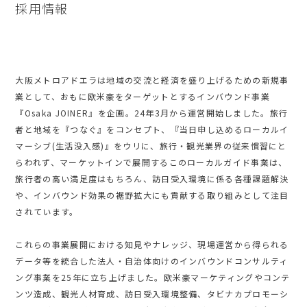
採用情報
大阪メトロアドエラは地域の交流と経済を盛り上げるための新規事
業として、おもに欧米豪をターゲットとするインバウンド事業
『Osaka JOINER』を企画。24年3月から運営開始しました。旅行
者と地域を『つなぐ』をコンセプト、『当日申し込めるローカルイ
マーシブ(生活没入感)』をウリに、旅行・観光業界の従来慣習にと
らわれず、マーケットインで展開するこのローカルガイド事業は、
旅行者の高い満足度はもちろん、訪日受入環境に係る各種課題解決
や、インバウンド効果の裾野拡大にも貢献する取り組みとして注目
されています。
これらの事業展開における知見やナレッジ、現場運営から得られる
データ等を統合した法人・自治体向けのインバウンドコンサルティ
ング事業を25年に立ち上げました。欧米豪マーケティングやコンテ
ンツ造成、観光人材育成、訪日受入環境整備、タビナカプロモーシ