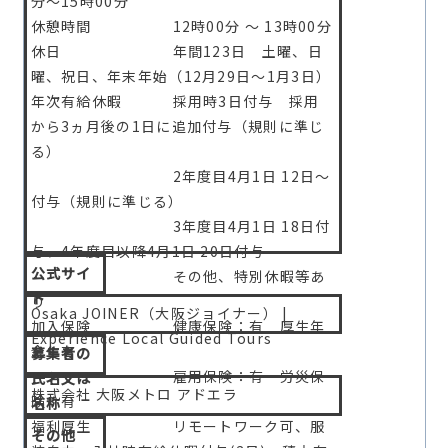
分〜15時00分
休憩時間 12時00分 〜 13時00分
休日
年間123日
土曜、日
曜、祝日、年末年始（12月29日〜1月3日）
年次有給休暇 採用時3日付与 採用
から3ヵ月後の1日に追加付与（規則に準じ
る）
2年度目4月1日 12日～
付与（規則に準じる）
3年度目4月1日 18日付
与、4年度目以降4月1日 20日付与
公式サイ
その他、特別休暇等あ
ト
り
Osaka JOINER（大阪ジョイナー） |
加入保険 健康保険：有 厚生年
Experience Local Guided Tours
金：有
募集者の
雇用保険：有 労災保
氏名又は
株式会社 大阪メトロ アドエラ
険：有
名称
福利厚生 リモートワーク可、服
その他