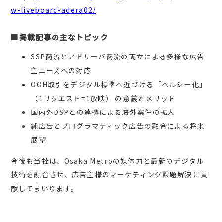
w-liveboard-adera02/
■掲載記事の主なトピック
SSP商流とアドサーバ商流の両立による多様な広告
主ニーズへの対応
OOH取引をデジタル標準へ近づける「ヘルシー化」
（1リクエスト=1放映） の意義とメリット
国内外DSPとの連携による海外案件の拡大
純広告とプログラマティック広告の融合による将来
展望
今後も当社は、Osaka Metroの媒体力と最新のデジタル
技術を融合させ、広告主様のマーケティング課題解決に貢
献してまいります。