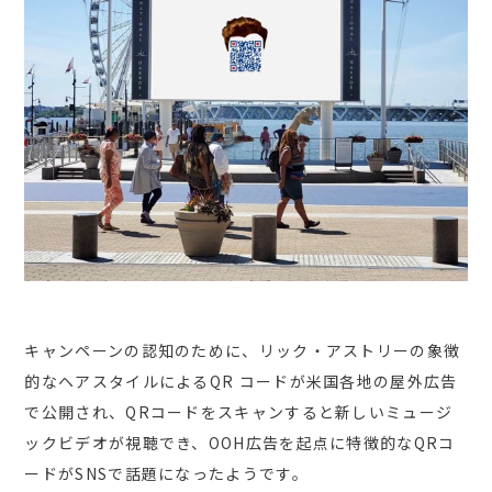
キャンペーンの認知のために、リック・アストリーの象徴
的なヘアスタイルによる
QR
コードが米国各地の屋外広告
で公開され、
QR
コードをスキャンすると新しいミュージ
ックビデオが視聴でき、
OOH
広告を起点に特徴的な
QR
コ
ードが
SNS
で話題になったようです。