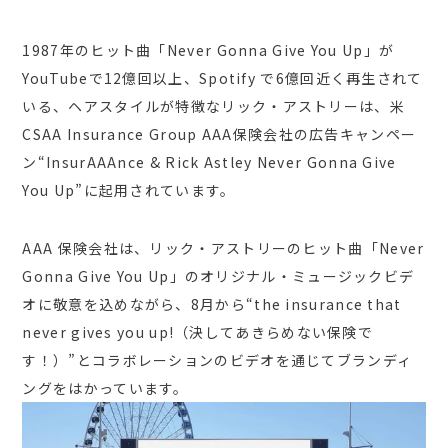
1987
年のヒット曲「
Never Gonna Give You Up
」が
YouTube
で
12
億回以上、
Spotify
で
6
億回近く再生されて
いる、ヘアスタイルが特徴なリック・アストリーは、米
CSAA Insurance Group AAA
保険会社の広告キャンペー
ン
“InsurAAAnce & Rick Astley Never Gonna Give
You Up”
に起用されています。
AAA
保険会社は、リック・アストリーのヒット曲「
Never
Gonna Give You Up
」のオリジナル・ミュージックビデ
オに敬意を込めながら、
8
月から
“the insurance that
never gives you up!
（決してあきらめない保険で
す！）
”
とコラボレーションのビデオを通じてブランディ
ングをはかっています。