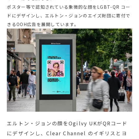
ポスター等で認知されている象徴的な顔を
LGBT-QR
コー
ドにデザインし、
エルトン・ジョンの
エイズ財団に寄付で
きる
OOH
広告を展開しています。
エルトン・ジョンの顔を
Ogilvy UK
が
QR
コード
にデザインし、
Clear Channel
のイギリスとヨ