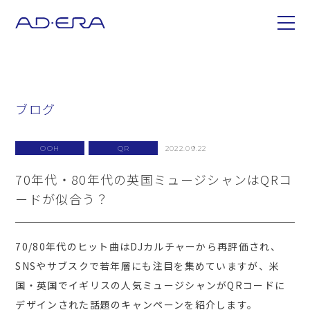
ブログ
OOH
QR
2022.09.22
70年代・80年代の英国ミュージシャンはQRコ
ードが似合う？
70/80
年代のヒット曲は
DJ
カルチャーから再評価され、
SNS
やサブスクで若年層にも注目を集めていますが、米
国・英国でイギリスの人気ミュージシャンが
QR
コードに
デザインされた話題のキャンペーンを紹介します。