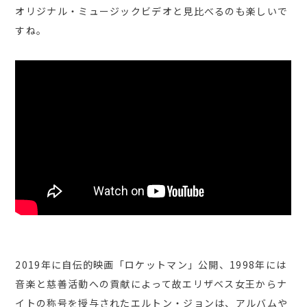
オリジナル・ミュージックビデオと見比べるのも楽しいで
すね。
2019
年に自伝的映画「ロケットマン」公開、
19
98
年には
音楽と慈善活動へ
の
貢献によって故エリザベス女王からナ
イト
の
称号を授与されたエルトン・ジョンは、アルバムや